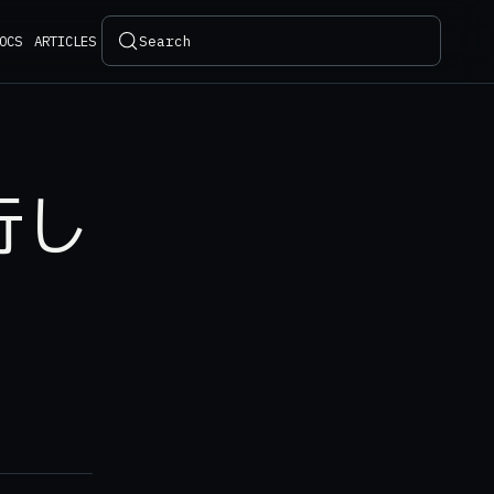
Search
OCS
ARTICLES
行し