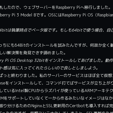
落札したので、ウェブサーバーをRaspberry Piへ移行しました。
 3 Model Bです。OSにはRaspberry Pi OS（Raspbian
ですが、64bitは執筆時点でベータ版です。もしも64bitで使う場合、
ったので、そっちにも64Bitのインストールを試みたんですが、何故か全
しい解決策を発見できず諦めました。
 Pi OS Desktop 32bitをインストールしてあげました。
ト感は気に入ってくれたらしいので良しとしましよう。
ぱっと終わりました。私のサーバーのサービスはほぼ全て仮想
composeをインストールして、コマンド打てばサービスが立ち上が
いるIntel製CPUからラズパイが使っているARMアーキテ
RMをサポートしていなくて一から作るみたいなイメージはな
分けるためのNginxとSSL更新用のCertbotも導入すれば