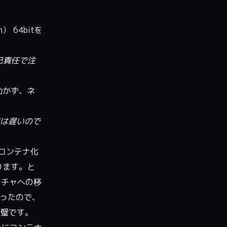
） 64bitを
自己責任で注
く動かず、ネ
動作は遅いので
コンテナ化
ります。と
クチャへの移
かったので、
完璧です。