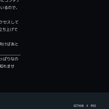
めにコンテナ
ているので、
クセスして
立ち上げて
向けばあと
っぱりなの
知れませ
GITHUB
X
RSS