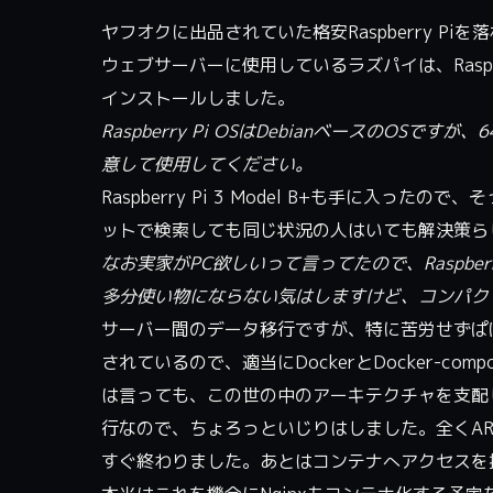
ヤフオクに出品されていた格安Raspberry Piを
ウェブサーバーに使用しているラズパイは、Raspberry Pi
インストールしました。
Raspberry Pi OSはDebianベースのOS
意して使用してください。
Raspberry Pi 3 Model B+も手に入
ットで検索しても同じ状況の人はいても解決策ら
なお実家がPC欲しいって言ってたので、Raspberry
多分使い物にならない気はしますけど、コンパク
サーバー間のデータ移行ですが、特に苦労せずぱ
されているので、適当にDockerとDocker-
は言っても、この世の中のアーキテクチャを支配して
行なので、ちょろっといじりはしました。全くA
すぐ終わりました。あとはコンテナへアクセスを振り