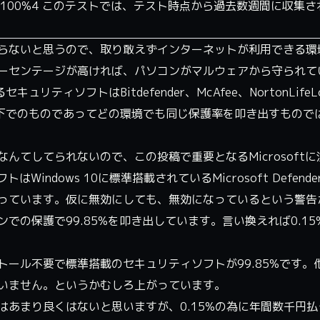
.8%96.8%100%4 このテストでは、テスト時点から過去数週間に収集さ
らないと思うので、取り敢えずインターネットが利用できる環
ーセンテージが高ければ、パソコンがマルウェアから守られて
ィソフトはBitdefender、McAfee、NortonLifeLoc
況下でのものであってどの環境でも同じ保護率を叩き出すもので
んてしてられないので、この投稿で重要となるMicrosoftに
はWindows 10に標準搭載されているMicrosoft Defend
っています。仮に無効にしても、無効になっているという警告
での保護で99.85%を叩き出しています。言い換えれば0.15
ール不要で標準搭載のセキュリティソフトが99.85%です。
いません。というかむしろ上がっています。
あまり良くはないと思いますが、0.15%の為に年間数千円払