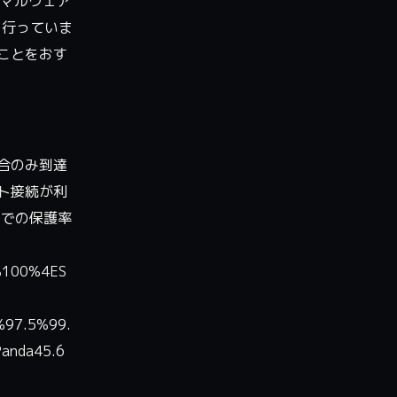
にマルウェア
を行っていま
ことをおす
合のみ到達
ト接続が利
ンでの保護率
%100%4ES
%97.5%99.
anda45.6