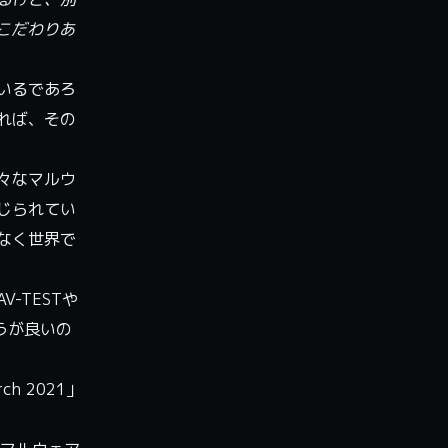
こだわりあ
いるであろ
れば、その
々なマルウ
じられてい
なく世界で
V-TESTや
うが良いの
rch 2021
」