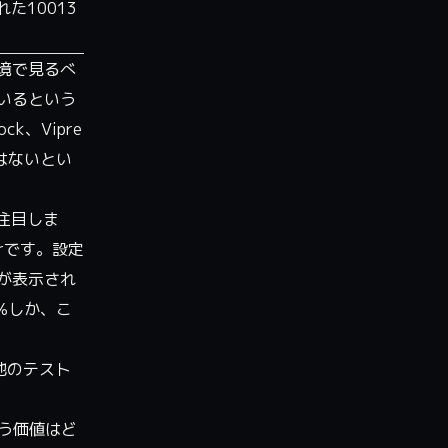
れた10013
境で見るべ
いるという
k、Vipre
はないとい
注目しま
erです。設定
が表示され
%しか、こ
他のテスト
う価値はど