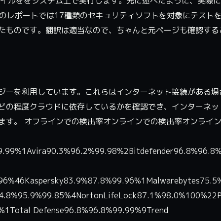
悪意のあるファイルををシステム上で実行します。先に述べたように、実際
このレポートでは17種類のセキュリティソフトを対象にテスト
たものです。翻訳は適当なので、ちゃんと元ページも確認する
ジーを利用しています。これらはインターネット接続がある場
どの程度クラウドに依存しているかを確認でき、インターネッ
ます。 オフラインでの検出率オンラインでの検出率オンライ
.99%1Avira90.3%96.2%99.98%2Bitdefender96.8%96.8
6%46Kaspersky83.9%87.8%99.96%1Malwarebytes75.5
4.8%95.9%99.85%4NortonLifeLock87.1%98.0%100%22P
%1Total Defense96.8%96.8%99.99%9Trend