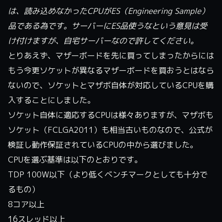
は、読み込めなかったCPUがES（Engineering Sample）
品である為です。サーバーにES品使うなという意見は受
け付けますが、自宅サーバーなので許してください。
とりあえず、マザーボードを先に買ってしまったからには
もう今更ソケットが異なるマザーボードを買おうとはなら
ないので、ソケットとマザボ自体が対応しているCPUを購
入することにしました。
ソケット自体に適応するCPUは様々ありますが、マザボも
ソケット（FCLGA2011）も相当古いものなので、公式が
検証し動作保証されているCPUの中から選びました。
CPUを選ぶ基準は以下のとおりです。
TDP 100W以下（より低くベンチマークとしても十分で
るもの）
8コア以上
16スレッド以上