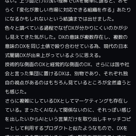
ない。上っ面だけの浅い理解でDXを簡単に語ると、おそ
らく「変化が激しい市場に対応できる組織を作る」あたり
になるかもしれないという結論までは出せました。
色々と調べている過程でなぜDXが分かりにくいのかが少
し見えてきた気がした。DXの意味が複数存在し、複数の
意味のDXを同じ土俵で殴り合わせている為、現代の日本
式闇鍋DXが出来上がっているように思える。
技術的な側面のDXと経営的な側面のDX、さらには国や社
会と言った集団に置けるDXは、別物であり、それぞれ独
自の視点があるのはもちろん見ているところが全然違うと
も感じた。
さらに複雑にしているDXとしてマーケティングも存在し
ている。まったくAIなんて関係ないのに、それっぽい感じ
を出したいからAIという言葉だけを取り出しキャッチコピ
ーとして利用するプロダクトと似たようなもので、DXを