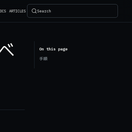
Search
OCS
ARTICLES
タベ
On this page
手順