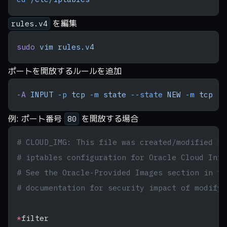
を編集
rules.v4
sudo
 vim
 rules.v4
ポートを開放するルールを追加
-A
 INPUT
 -p
 tcp
 -m
 state
 --state
 NEW
 -m
 tcp
 --
例: ポート番号
を開放する場合
80
# CLOUD_IMG: This file was created/modified by
# iptables configuration for Oracle Cloud Infr
# See the Oracle-Provided Images section in th
# documentation for security impact of modifyi
*
filter