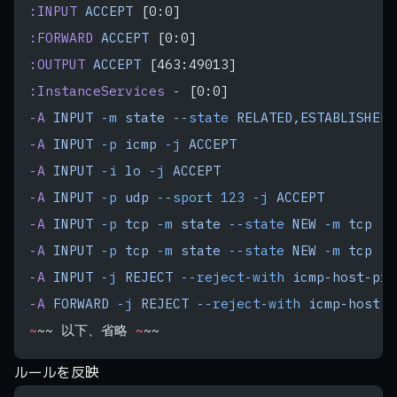
:INPUT
 ACCEPT
 [0:0]
:FORWARD
 ACCEPT
 [0:0]
:OUTPUT
 ACCEPT
 [463:49013]
:InstanceServices
 -
 [0:0]
-A
 INPUT
 -m
 state
 --state
 RELATED,ESTABLISHED
 
-A
 INPUT
 -p
 icmp
 -j
 ACCEPT
-A
 INPUT
 -i
 lo
 -j
 ACCEPT
-A
 INPUT
 -p
 udp
 --sport
 123
 -j
 ACCEPT
-A
 INPUT
 -p
 tcp
 -m
 state
 --state
 NEW
 -m
 tcp
 --
-A
 INPUT
 -p
 tcp
 -m
 state
 --state
 NEW
 -m
 tcp
 --
-A
 INPUT
 -j
 REJECT
 --reject-with
 icmp-host-pro
-A
 FORWARD
 -j
 REJECT
 --reject-with
 icmp-host-p
~
~~ 以下、省略 
~
~~
ルールを反映